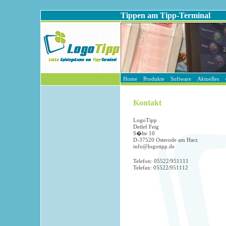
Tippen am Tipp-Terminal
Home
Produkte
Software
Aktuelles
Kontakt
LogoTipp
Detlef Feig
S�lte 10
D-37520 Osterode am Harz
info@logotipp.de
Telefon: 05522/951111
Telefax: 05522/951112